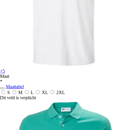
+5
Maat
*
Maattabel
S
M
L
XL
2XL
Dit veld is verplicht