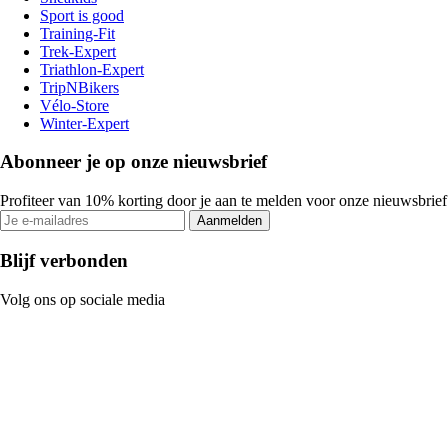
Sport is good
Training-Fit
Trek-Expert
Triathlon-Expert
TripNBikers
Vélo-Store
Winter-Expert
Abonneer je op onze nieuwsbrief
Profiteer van 10% korting door je aan te melden voor onze nieuwsbrief
Aanmelden
Blijf verbonden
Volg ons op sociale media