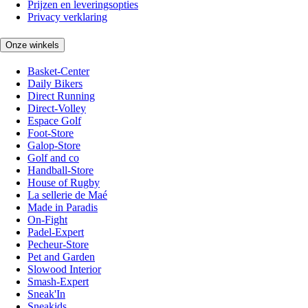
Prijzen en leveringsopties
Privacy verklaring
Onze winkels
Basket-Center
Daily Bikers
Direct Running
Direct-Volley
Espace Golf
Foot-Store
Galop-Store
Golf and co
Handball-Store
House of Rugby
La sellerie de Maé
Made in Paradis
On-Fight
Padel-Expert
Pecheur-Store
Pet and Garden
Slowood Interior
Smash-Expert
Sneak'In
Sneakids