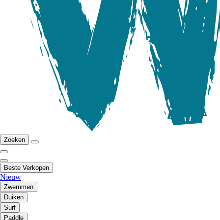
Zoeken
Beste Verkopen
Nieuw
Zwemmen
Duiken
Surf
Paddle