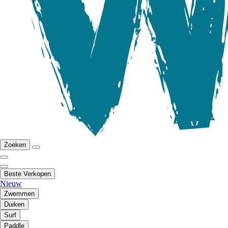
Zoeken
Beste Verkopen
Nieuw
Zwemmen
Duiken
Surf
Paddle