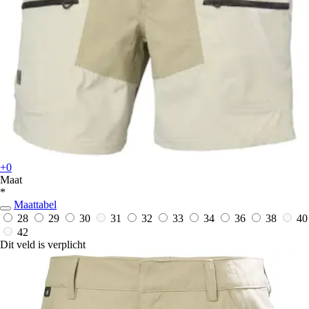
+0
Maat
*
Maattabel
28
29
30
31
32
33
34
36
38
40
42
Dit veld is verplicht