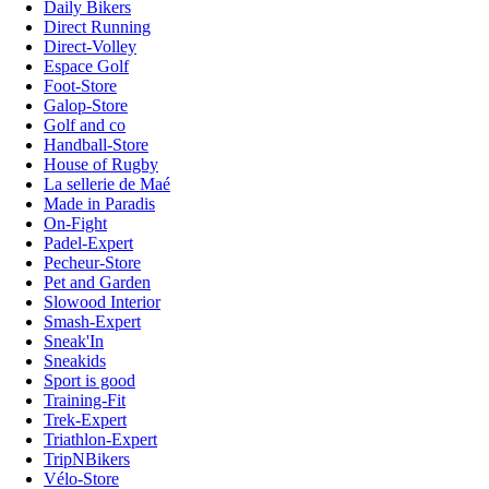
Daily Bikers
Direct Running
Direct-Volley
Espace Golf
Foot-Store
Galop-Store
Golf and co
Handball-Store
House of Rugby
La sellerie de Maé
Made in Paradis
On-Fight
Padel-Expert
Pecheur-Store
Pet and Garden
Slowood Interior
Smash-Expert
Sneak'In
Sneakids
Sport is good
Training-Fit
Trek-Expert
Triathlon-Expert
TripNBikers
Vélo-Store