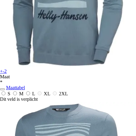
+-2
Maat
*
Maattabel
S
M
L
XL
2XL
Dit veld is verplicht