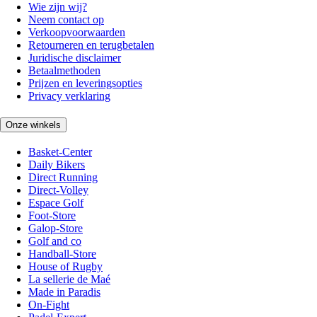
Wie zijn wij?
Neem contact op
Verkoopvoorwaarden
Retourneren en terugbetalen
Juridische disclaimer
Betaalmethoden
Prijzen en leveringsopties
Privacy verklaring
Onze winkels
Basket-Center
Daily Bikers
Direct Running
Direct-Volley
Espace Golf
Foot-Store
Galop-Store
Golf and co
Handball-Store
House of Rugby
La sellerie de Maé
Made in Paradis
On-Fight