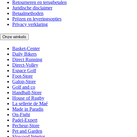
Retourneren en terugbetalen
Juridische disclaimer
Betaalmethoden
Prijzen en leveringsopties
Privacy verklaring
Onze winkels
Basket-Center
Daily Bikers
Direct Running
Direct-Volley
Espace Golf
Foot-Store
Galop-Store
Golf and co
Handball-Store
House of Rugby
La sellerie de Maé
Made in Paradis
On-Fight
Padel-Expert
Pecheur-Store
Pet and Garden
Slowood Interior