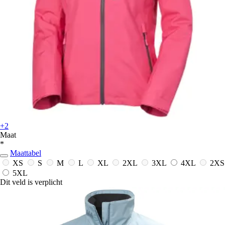
+2
Maat
*
Maattabel
XS
S
M
L
XL
2XL
3XL
4XL
2XS
5XL
Dit veld is verplicht