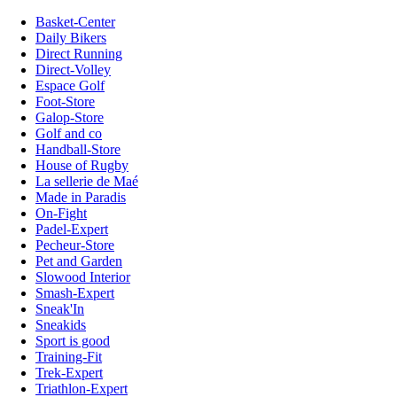
Basket-Center
Daily Bikers
Direct Running
Direct-Volley
Espace Golf
Foot-Store
Galop-Store
Golf and co
Handball-Store
House of Rugby
La sellerie de Maé
Made in Paradis
On-Fight
Padel-Expert
Pecheur-Store
Pet and Garden
Slowood Interior
Smash-Expert
Sneak'In
Sneakids
Sport is good
Training-Fit
Trek-Expert
Triathlon-Expert