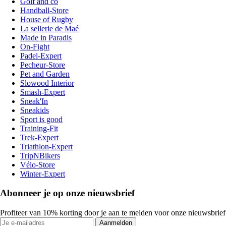
Golf and co
Handball-Store
House of Rugby
La sellerie de Maé
Made in Paradis
On-Fight
Padel-Expert
Pecheur-Store
Pet and Garden
Slowood Interior
Smash-Expert
Sneak'In
Sneakids
Sport is good
Training-Fit
Trek-Expert
Triathlon-Expert
TripNBikers
Vélo-Store
Winter-Expert
Abonneer je op onze nieuwsbrief
Profiteer van 10% korting door je aan te melden voor onze nieuwsbrief
Aanmelden