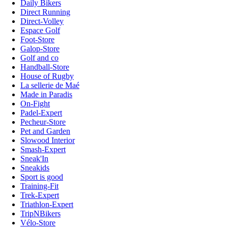
Daily Bikers
Direct Running
Direct-Volley
Espace Golf
Foot-Store
Galop-Store
Golf and co
Handball-Store
House of Rugby
La sellerie de Maé
Made in Paradis
On-Fight
Padel-Expert
Pecheur-Store
Pet and Garden
Slowood Interior
Smash-Expert
Sneak'In
Sneakids
Sport is good
Training-Fit
Trek-Expert
Triathlon-Expert
TripNBikers
Vélo-Store