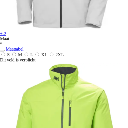
+-2
Maat
*
Maattabel
S
M
L
XL
2XL
Dit veld is verplicht