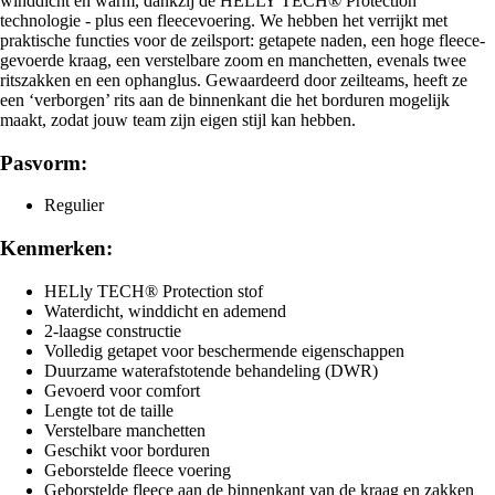
winddicht en warm, dankzij de HELLY TECH® Protection
technologie - plus een fleecevoering. We hebben het verrijkt met
praktische functies voor de zeilsport: getapete naden, een hoge fleece-
gevoerde kraag, een verstelbare zoom en manchetten, evenals twee
ritszakken en een ophanglus. Gewaardeerd door zeilteams, heeft ze
een ‘verborgen’ rits aan de binnenkant die het borduren mogelijk
maakt, zodat jouw team zijn eigen stijl kan hebben.
Pasvorm:
Regulier
Kenmerken:
HELly TECH® Protection stof
Waterdicht, winddicht en ademend
2-laagse constructie
Volledig getapet voor beschermende eigenschappen
Duurzame waterafstotende behandeling (DWR)
Gevoerd voor comfort
Lengte tot de taille
Verstelbare manchetten
Geschikt voor borduren
Geborstelde fleece voering
Geborstelde fleece aan de binnenkant van de kraag en zakken