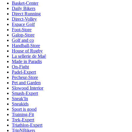
Basket-Center
Daily Bikers
Direct Running
Direct-Volley
Espace Golf
Foot-Store
Galop-Store
Golf and co
Handball-Store
House of Rugby
La sellerie de Maé
Made in Paradis
On-Fight
Padel-Expert
Pecheur-Store
Pet and Garden
Slowood Interior
Smash-Expert
Sneak'In
Sneakids
Sport is good
Training-Fit
Trek-Expert
Triathlon-Expert
TripNBikers