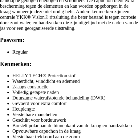
dankzij de gebogen ellebogen en schouders. De capuchon biedt extra
bescherming tegen de elementen en kan worden opgeborgen in de
kraag wanneer je deze niet nodig hebt. Andere kenmerken zijn een
centrale YKK® Vislon® ritssluiting die beter bestand is tegen corrosie
door zout water, en handzakken die zijn uitgelijnd met de naden van de
jas voor een georganiseerde uitstraling.
Pasvorm:
Regular
Kenmerken:
HELLY TECH® Protection stof
Waterdicht, winddicht en ademend
2-laags constructie
Volledig getapete naden
Duurzame waterafstotende behandeling (DWR)
Gevoerd voor extra comfort
Heuplengte
Verstelbare manchetten
Geschikt voor borduurwerk
Borstelt polar aan de binnenkant van de kraag en handzakken
Opvouwbare capuchon in de kraag
Verstelbaar trekkoord aan de zoom