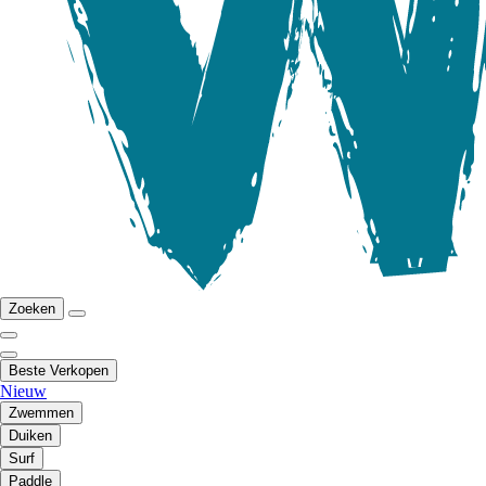
Zoeken
Beste Verkopen
Nieuw
Zwemmen
Duiken
Surf
Paddle