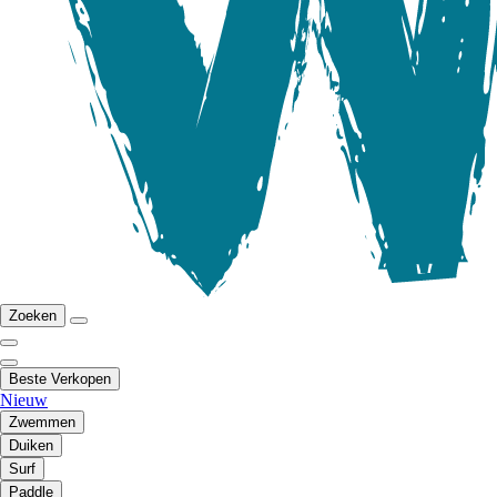
Zoeken
Beste Verkopen
Nieuw
Zwemmen
Duiken
Surf
Paddle