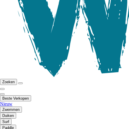
Zoeken
Beste Verkopen
Nieuw
Zwemmen
Duiken
Surf
Paddle