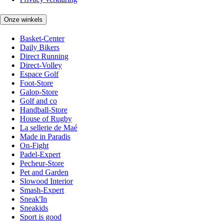
Onze winkels
Basket-Center
Daily Bikers
Direct Running
Direct-Volley
Espace Golf
Foot-Store
Galop-Store
Golf and co
Handball-Store
House of Rugby
La sellerie de Maé
Made in Paradis
On-Fight
Padel-Expert
Pecheur-Store
Pet and Garden
Slowood Interior
Smash-Expert
Sneak'In
Sneakids
Sport is good