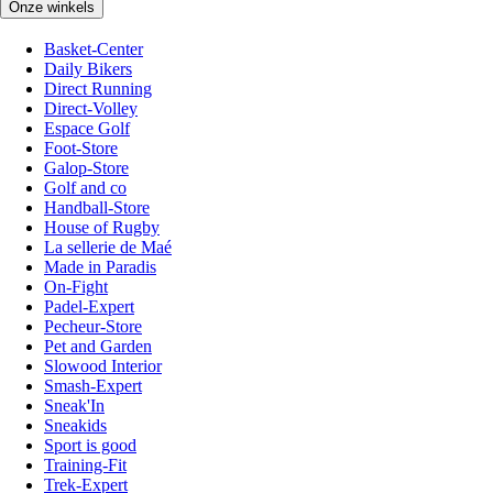
Onze winkels
Basket-Center
Daily Bikers
Direct Running
Direct-Volley
Espace Golf
Foot-Store
Galop-Store
Golf and co
Handball-Store
House of Rugby
La sellerie de Maé
Made in Paradis
On-Fight
Padel-Expert
Pecheur-Store
Pet and Garden
Slowood Interior
Smash-Expert
Sneak'In
Sneakids
Sport is good
Training-Fit
Trek-Expert