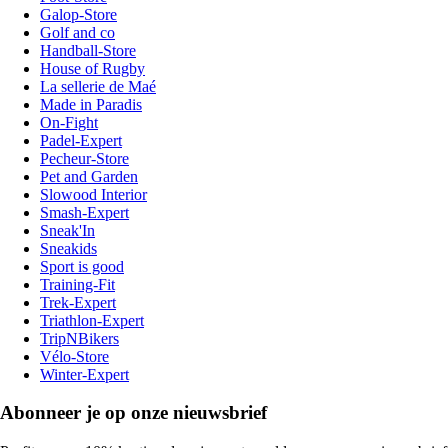
Galop-Store
Golf and co
Handball-Store
House of Rugby
La sellerie de Maé
Made in Paradis
On-Fight
Padel-Expert
Pecheur-Store
Pet and Garden
Slowood Interior
Smash-Expert
Sneak'In
Sneakids
Sport is good
Training-Fit
Trek-Expert
Triathlon-Expert
TripNBikers
Vélo-Store
Winter-Expert
Abonneer je op onze nieuwsbrief