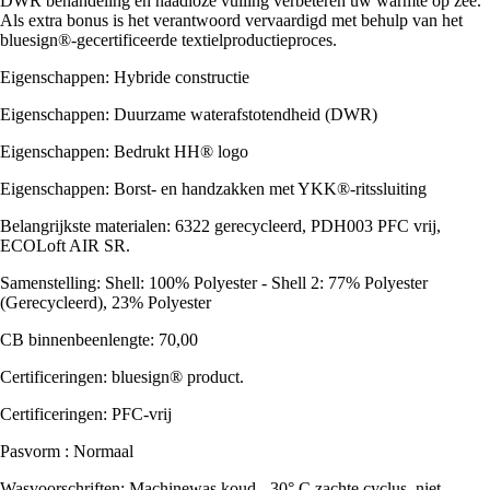
DWR behandeling en naadloze vulling verbeteren uw warmte op zee.
Als extra bonus is het verantwoord vervaardigd met behulp van het
bluesign®-gecertificeerde textielproductieproces.
Eigenschappen: Hybride constructie
Eigenschappen: Duurzame waterafstotendheid (DWR)
Eigenschappen: Bedrukt HH® logo
Eigenschappen: Borst- en handzakken met YKK®-ritssluiting
Belangrijkste materialen: 6322 gerecycleerd, PDH003 PFC vrij,
ECOLoft AIR SR.
Samenstelling: Shell: 100% Polyester - Shell 2: 77% Polyester
(Gerecycleerd), 23% Polyester
CB binnenbeenlengte: 70,00
Certificeringen: bluesign® product.
Certificeringen: PFC-vrij
Pasvorm : Normaal
Wasvoorschriften: Machinewas koud - 30° C zachte cyclus, niet