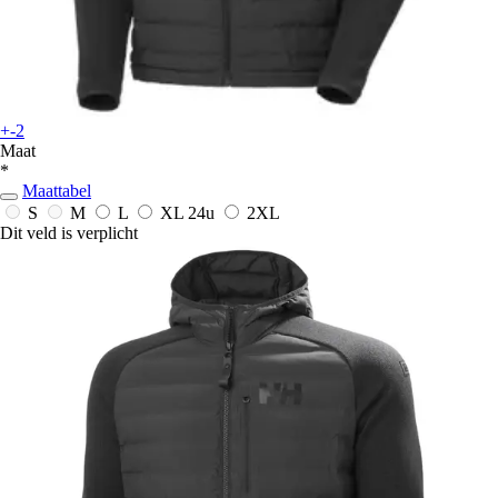
+-2
Maat
*
Maattabel
S
M
L
XL
24u
2XL
Dit veld is verplicht