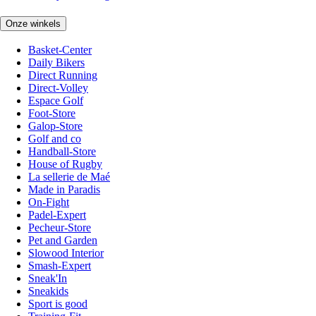
Onze winkels
Basket-Center
Daily Bikers
Direct Running
Direct-Volley
Espace Golf
Foot-Store
Galop-Store
Golf and co
Handball-Store
House of Rugby
La sellerie de Maé
Made in Paradis
On-Fight
Padel-Expert
Pecheur-Store
Pet and Garden
Slowood Interior
Smash-Expert
Sneak'In
Sneakids
Sport is good