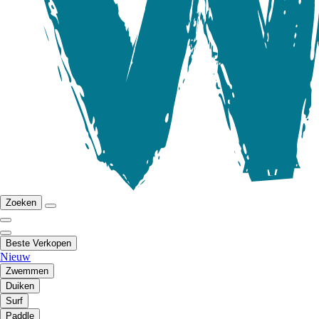
Zoeken
Beste Verkopen
Nieuw
Zwemmen
Duiken
Surf
Paddle