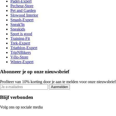
Padel-Expert
Pecheur-Store
Pet and Garden
Slowood Interior
Smash-Expert
Sneak'In
Sneakids
Sport is good
Training-Fit
Trek-Expert
Triathlon-Expert
TripNBikers
Vélo-Store
Winter-Expert
Abonneer je op onze nieuwsbrief
Profiteer van 10% korting door je aan te melden voor onze nieuwsbrief
Aanmelden
Blijf verbonden
Volg ons op sociale media