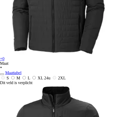
+0
Maat
*
Maattabel
S
M
L
XL
24u
2XL
Dit veld is verplicht