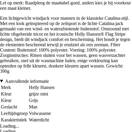
Let op merk: Raadpleeg de maattabel goed, anders kies je bij voorkeur
een maat kleiner.
Een lichtgewicht windjack voor mannen in de klassieke Catalina-stijl.
Met een look geïnspireerd op de zeilsport is de lichte Catalina-jack
gemaakt van een wind- en waterafstotende buitenstof. Omzoomd met
lichte ribgebreide tricot en het iconische Helly Hansen® Flag Stripe
design, biedt dit windjack comfort en bescherming. Het houdt je tegen
de elementen beschermd terwijl je eruitziet als een zeeman. Fiber
Content: Buitenstof: 100% polyester. Voering: 100% polyester.
Zorginstructies: Ritsen sluiten voor het wassen, geen wasverzachter
gebruiken, snel uit de wasmachine halen, enige verkleuring kan
optreden op felle kleuren, donkere kleuren apart wassen. Gewicht:
390g
Aanvullende informatie
Merk
Helly Hansen
Kleur
grijze mist
Kleur
Grijs
Geslacht
Man
Leeftijdsgroep
Volwassene
Karakteristiek
Waterdicht
Loading...
Loading...