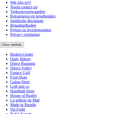
Wie zijn wij?
Neem contact op
Verkoopvoorwaarden
Retourneren en terugbetalen
Juridische disclaimer
Betaalmethoden
Prijzen en leveringsopties
Privacy verklaring
Onze winkels
Basket-Center
Daily Bikers
Direct Running
Direct-Volley
Espace Golf
Foot-Store
Galop-Store
Golf and co
Handball-Store
House of Rugby
La sellerie de Maé
Made in Paradis
On-Fight
Padel-Expert