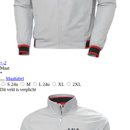
+-2
Maat
*
Maattabel
S
24u
M
L
24u
XL
2XL
Dit veld is verplicht