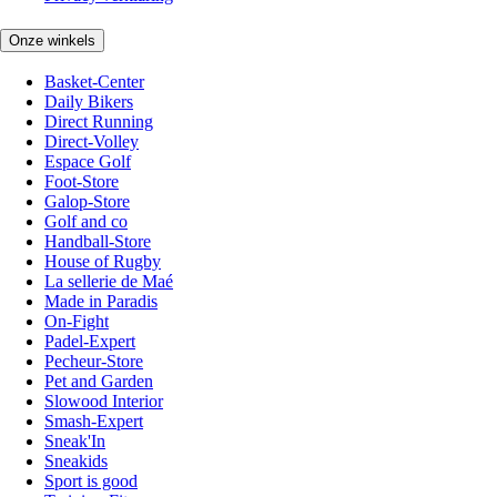
Onze winkels
Basket-Center
Daily Bikers
Direct Running
Direct-Volley
Espace Golf
Foot-Store
Galop-Store
Golf and co
Handball-Store
House of Rugby
La sellerie de Maé
Made in Paradis
On-Fight
Padel-Expert
Pecheur-Store
Pet and Garden
Slowood Interior
Smash-Expert
Sneak'In
Sneakids
Sport is good