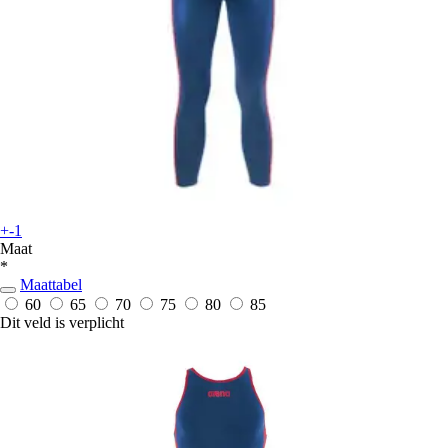
+-1
Maat
*
Maattabel
60
65
70
75
80
85
Dit veld is verplicht