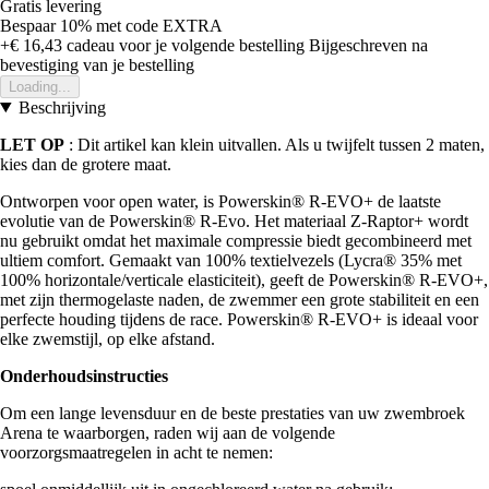
Gratis levering
Bespaar 10%
met code
EXTRA
+€ 16,43
cadeau voor je volgende bestelling
Bijgeschreven na
bevestiging van je bestelling
Loading...
Beschrijving
LET OP
: Dit artikel kan klein uitvallen. Als u twijfelt tussen 2 maten,
kies dan de grotere maat.
Ontworpen voor open water, is Powerskin® R-EVO+ de laatste
evolutie van de Powerskin® R-Evo. Het materiaal Z-Raptor+ wordt
nu gebruikt omdat het maximale compressie biedt gecombineerd met
ultiem comfort. Gemaakt van 100% textielvezels (Lycra® 35% met
100% horizontale/verticale elasticiteit), geeft de Powerskin® R-EVO+,
met zijn thermogelaste naden, de zwemmer een grote stabiliteit en een
perfecte houding tijdens de race. Powerskin® R-EVO+ is ideaal voor
elke zwemstijl, op elke afstand.
Onderhoudsinstructies
Om een lange levensduur en de beste prestaties van uw zwembroek
Arena te waarborgen, raden wij aan de volgende
voorzorgsmaatregelen in acht te nemen: