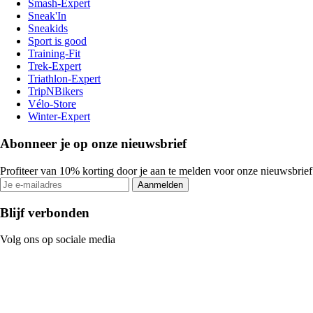
Smash-Expert
Sneak'In
Sneakids
Sport is good
Training-Fit
Trek-Expert
Triathlon-Expert
TripNBikers
Vélo-Store
Winter-Expert
Abonneer je op onze nieuwsbrief
Profiteer van 10% korting door je aan te melden voor onze nieuwsbrief
Aanmelden
Blijf verbonden
Volg ons op sociale media