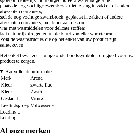
spoel onmiddellijk uit in ongechloreerd water na gebruik;
plaats de nog vochtige zwembroek niet te lang in zakken of andere
afgesloten containers;
stel de nog vochtige zwembroek, geplaatst in zakken of andere
afgesloten containers, niet bloot aan de zon;
was met wasmiddelen voor delicate stoffen;
laat natuurlijk drogen en uit de buurt van elke warmtebron.
Volg de wasinstructies die op het etiket van uw product zijn
aangegeven.
Het etiket bevat zeer nuttige onderhoudssymbolen om goed voor uw
product te zorgen.
Aanvullende informatie
Merk
Arena
Kleur
zwarte fluo
Kleur
Zwart
Geslacht
Vrouw
Leeftijdsgroep
Volwassene
Loading...
Loading...
Al onze merken