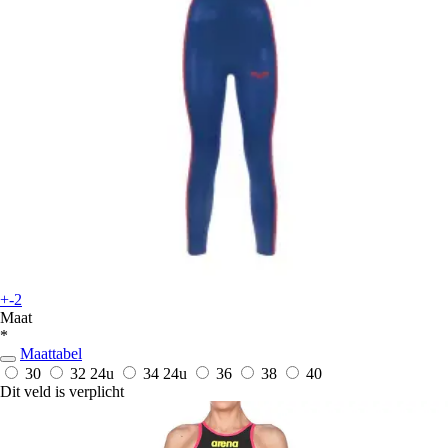
+-2
Maat
*
Maattabel
30
32
24u
34
24u
36
38
40
Dit veld is verplicht