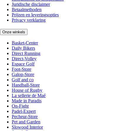
Juridische disclaimer
Betaalmethoden
Prijzen en leveringsopties
Privacy verklaring
Onze winkels
Basket-Center
Daily Bikers
Direct Running
Direct-Volley
Espace Golf
Foot-Store
Galop-Store
Golf and co
Handball-Store
House of Rugby
La sellerie de Maé
Made in Paradis
On-Fight
Padel-Expert
Pecheur-Store
Pet and Garden
Slowood Interior