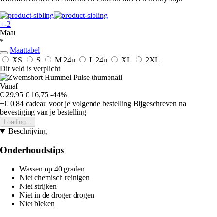
+-2
Maat
*
Maattabel
XS
S
M
24u
L
24u
XL
2XL
Dit veld is verplicht
Vanaf
€ 29,95
€ 16,75
-44%
+€ 0,84
cadeau voor je volgende bestelling
Bijgeschreven na
bevestiging van je bestelling
Loading...
Beschrijving
Onderhoudstips
Wassen op 40 graden
Niet chemisch reinigen
Niet strijken
Niet in de droger drogen
Niet bleken