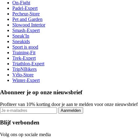
On-Fight
Padel-Expert
Pecheur-Store
Pet and Garden
Slowood Interior
Smash-Expert
Sneak'In
Sneakids
Sport is good
Training-Fit
Trek-Expert
Triathlon-Expert
TripNBikers
Vélo-Store
Winter-Expert
Abonneer je op onze nieuwsbrief
Profiteer van 10% korting door je aan te melden voor onze nieuwsbrief
Aanmelden
Blijf verbonden
Volg ons op sociale media