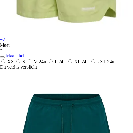
+2
Maat
*
Maattabel
XS
S
M
24u
L
24u
XL
24u
2XL
24u
Dit veld is verplicht