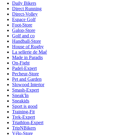
Daily Bikers
Direct Running
Direct-Volley
Espace Golf
Foot-Store
Galop-Store
Golf and co
Handball-Store
House of Rugby
La sellerie de Maé
Made in Paradis
On-Fight
Padel-Expert
Pecheur-Store
Pet and Garden
Slowood Interior
Smash-Expert
Sneak'In
Sneakids
Sport is good
Training-Fit
Trek-Expert
Triathlon-Expert
TripNBikers
Vélo-Store