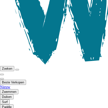
Zoeken
Beste Verkopen
Nieuw
Zwemmen
Duiken
Surf
Paddle