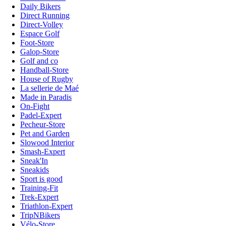
Daily Bikers
Direct Running
Direct-Volley
Espace Golf
Foot-Store
Galop-Store
Golf and co
Handball-Store
House of Rugby
La sellerie de Maé
Made in Paradis
On-Fight
Padel-Expert
Pecheur-Store
Pet and Garden
Slowood Interior
Smash-Expert
Sneak'In
Sneakids
Sport is good
Training-Fit
Trek-Expert
Triathlon-Expert
TripNBikers
Vélo-Store