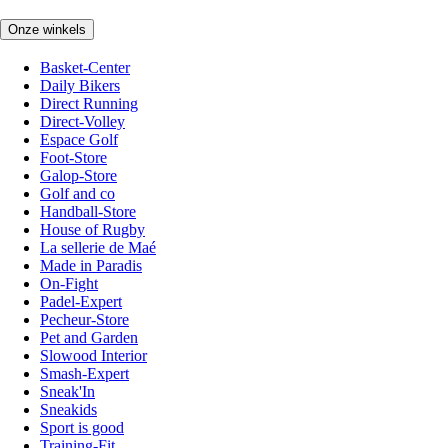
Onze winkels
Basket-Center
Daily Bikers
Direct Running
Direct-Volley
Espace Golf
Foot-Store
Galop-Store
Golf and co
Handball-Store
House of Rugby
La sellerie de Maé
Made in Paradis
On-Fight
Padel-Expert
Pecheur-Store
Pet and Garden
Slowood Interior
Smash-Expert
Sneak'In
Sneakids
Sport is good
Training-Fit