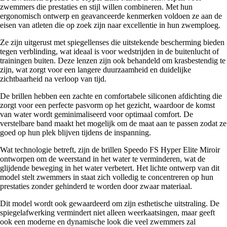
zwemmers die prestaties en stijl willen combineren. Met hun
ergonomisch ontwerp en geavanceerde kenmerken voldoen ze aan de
eisen van atleten die op zoek zijn naar excellentie in hun zwemploeg.
Ze zijn uitgerust met spiegellenses die uitstekende bescherming bieden
tegen verblinding, wat ideaal is voor wedstrijden in de buitenlucht of
trainingen buiten. Deze lenzen zijn ook behandeld om krasbestendig te
zijn, wat zorgt voor een langere duurzaamheid en duidelijke
zichtbaarheid na verloop van tijd.
De brillen hebben een zachte en comfortabele siliconen afdichting die
zorgt voor een perfecte pasvorm op het gezicht, waardoor de komst
van water wordt geminimaliseerd voor optimaal comfort. De
verstelbare band maakt het mogelijk om de maat aan te passen zodat ze
goed op hun plek blijven tijdens de inspanning.
Wat technologie betreft, zijn de brillen Speedo FS Hyper Elite Miroir
ontworpen om de weerstand in het water te verminderen, wat de
glijdende beweging in het water verbetert. Het lichte ontwerp van dit
model stelt zwemmers in staat zich volledig te concentreren op hun
prestaties zonder gehinderd te worden door zwaar materiaal.
Dit model wordt ook gewaardeerd om zijn esthetische uitstraling. De
spiegelafwerking vermindert niet alleen weerkaatsingen, maar geeft
ook een moderne en dynamische look die veel zwemmers zal