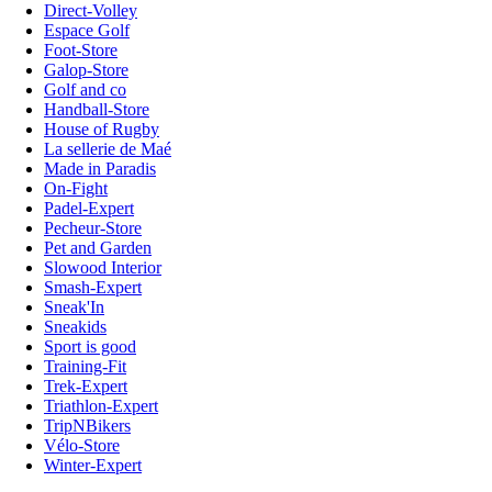
Direct-Volley
Espace Golf
Foot-Store
Galop-Store
Golf and co
Handball-Store
House of Rugby
La sellerie de Maé
Made in Paradis
On-Fight
Padel-Expert
Pecheur-Store
Pet and Garden
Slowood Interior
Smash-Expert
Sneak'In
Sneakids
Sport is good
Training-Fit
Trek-Expert
Triathlon-Expert
TripNBikers
Vélo-Store
Winter-Expert