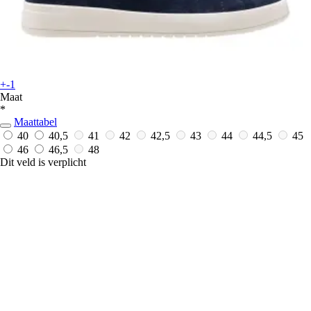
+-1
Maat
*
Maattabel
40
40,5
41
42
42,5
43
44
44,5
45
46
46,5
48
Dit veld is verplicht