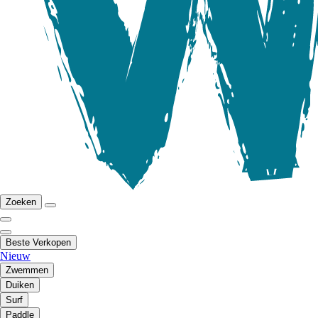
Zoeken
Beste Verkopen
Nieuw
Zwemmen
Duiken
Surf
Paddle