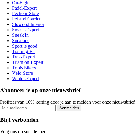
On-Fight
Padel-Expert
Pecheur-Store
Pet and Garden
Slowood Interior
Smash-Expert
Sneak'In
Sneakids
Sport is good
Training-Fit
Trek-Expert
Triathlon-Expert
TripNBikers
Vélo-Store
Winter-Expert
Abonneer je op onze nieuwsbrief
Profiteer van 10% korting door je aan te melden voor onze nieuwsbrief
Aanmelden
Blijf verbonden
Volg ons op sociale media