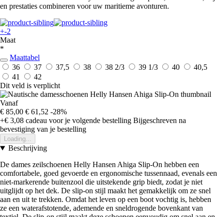
en prestaties combineren voor uw maritieme avonturen.
+-2
Maat
*
Maattabel
36
37
37,5
38
38 2/3
39 1/3
40
40,5
41
42
Dit veld is verplicht
Vanaf
€ 85,00
€ 61,52
-28%
+€ 3,08
cadeau voor je volgende bestelling
Bijgeschreven na
bevestiging van je bestelling
Loading...
Beschrijving
De dames zeilschoenen Helly Hansen Ahiga Slip-On hebben een
comfortabele, goed gevoerde en ergonomische tussennaad, evenals een
niet-markerende buitenzool die uitstekende grip biedt, zodat je niet
uitglijdt op het dek. De slip-on stijl maakt het gemakkelijk om ze snel
aan en uit te trekken. Omdat het leven op een boot vochtig is, hebben
ze een waterafstotende, ademende en sneldrogende bovenkant van
textiel. De slip-on stijl maakt deze schoenen eenvoudig om snel aan en