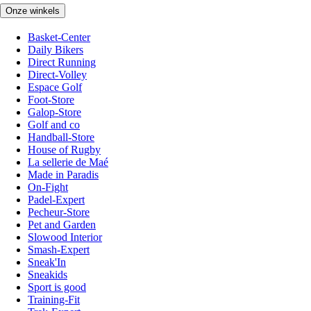
Onze winkels
Basket-Center
Daily Bikers
Direct Running
Direct-Volley
Espace Golf
Foot-Store
Galop-Store
Golf and co
Handball-Store
House of Rugby
La sellerie de Maé
Made in Paradis
On-Fight
Padel-Expert
Pecheur-Store
Pet and Garden
Slowood Interior
Smash-Expert
Sneak'In
Sneakids
Sport is good
Training-Fit