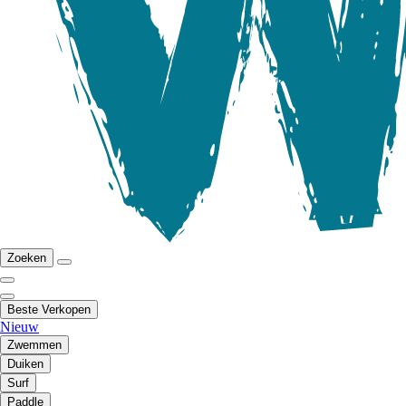
Zoeken
Beste Verkopen
Nieuw
Zwemmen
Duiken
Surf
Paddle