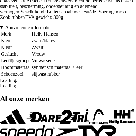
ongeëvenaarde tractie. Het bovenwerk biedt de perfecte balans tussen
stabiliteit, bescherming, ondersteuning en ademend
vermogen.Vezelinhoud: Buitenschaal: mesh/suède. Voering: mesh.
Zool: rubber/EVA gewicht: 300g
Aanvullende informatie
Merk
Helly Hansen
Kleur
zwart/blauw
Kleur
Zwart
Geslacht
Vrouw
Leeftijdsgroep
Volwassene
Hoofdmateriaal
synthetisch materiaal / leer
Schoenzool
slijtvast rubber
Loading...
Loading...
Al onze merken