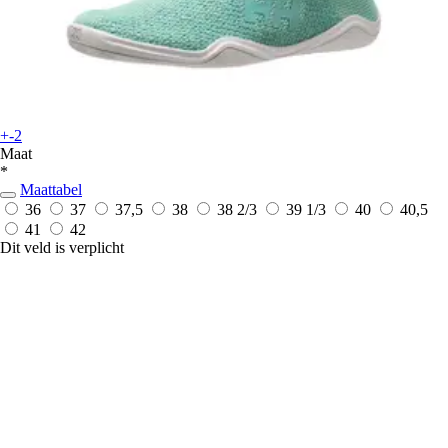
+-2
Maat
*
Maattabel
36
37
37,5
38
38 2/3
39 1/3
40
40,5
41
42
Dit veld is verplicht