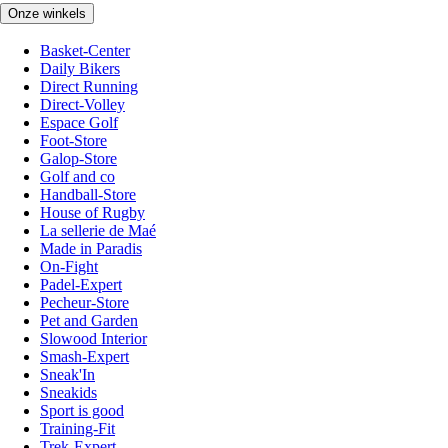
Onze winkels
Basket-Center
Daily Bikers
Direct Running
Direct-Volley
Espace Golf
Foot-Store
Galop-Store
Golf and co
Handball-Store
House of Rugby
La sellerie de Maé
Made in Paradis
On-Fight
Padel-Expert
Pecheur-Store
Pet and Garden
Slowood Interior
Smash-Expert
Sneak'In
Sneakids
Sport is good
Training-Fit
Trek-Expert