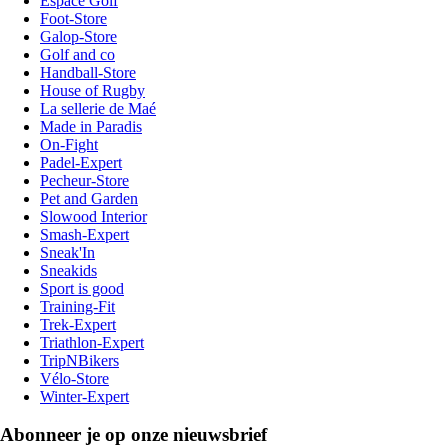
Espace Golf
Foot-Store
Galop-Store
Golf and co
Handball-Store
House of Rugby
La sellerie de Maé
Made in Paradis
On-Fight
Padel-Expert
Pecheur-Store
Pet and Garden
Slowood Interior
Smash-Expert
Sneak'In
Sneakids
Sport is good
Training-Fit
Trek-Expert
Triathlon-Expert
TripNBikers
Vélo-Store
Winter-Expert
Abonneer je op onze nieuwsbrief