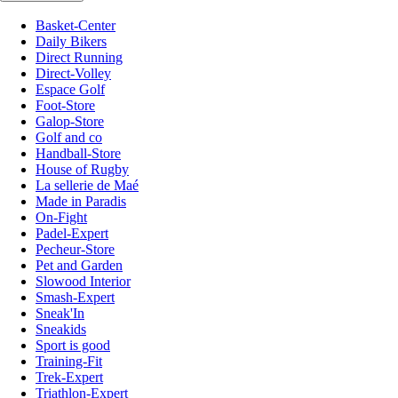
Basket-Center
Daily Bikers
Direct Running
Direct-Volley
Espace Golf
Foot-Store
Galop-Store
Golf and co
Handball-Store
House of Rugby
La sellerie de Maé
Made in Paradis
On-Fight
Padel-Expert
Pecheur-Store
Pet and Garden
Slowood Interior
Smash-Expert
Sneak'In
Sneakids
Sport is good
Training-Fit
Trek-Expert
Triathlon-Expert