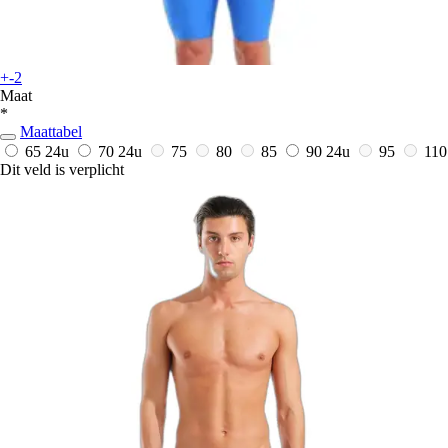
+-2
Maat
*
Maattabel
65
24u
70
24u
75
80
85
90
24u
95
110
Dit veld is verplicht