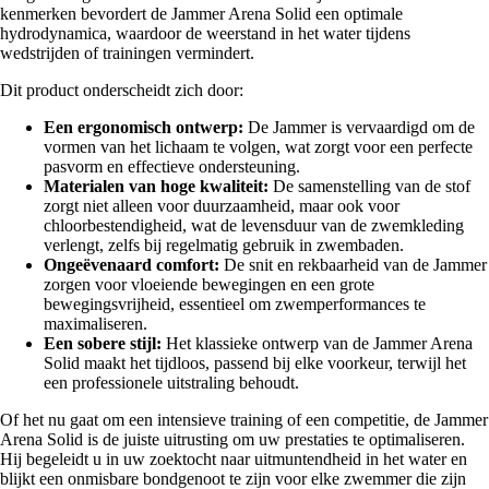
kenmerken bevordert de Jammer Arena Solid een optimale
hydrodynamica, waardoor de weerstand in het water tijdens
wedstrijden of trainingen vermindert.
Dit product onderscheidt zich door:
Een ergonomisch ontwerp:
De Jammer is vervaardigd om de
vormen van het lichaam te volgen, wat zorgt voor een perfecte
pasvorm en effectieve ondersteuning.
Materialen van hoge kwaliteit:
De samenstelling van de stof
zorgt niet alleen voor duurzaamheid, maar ook voor
chloorbestendigheid, wat de levensduur van de zwemkleding
verlengt, zelfs bij regelmatig gebruik in zwembaden.
Ongeëvenaard comfort:
De snit en rekbaarheid van de Jammer
zorgen voor vloeiende bewegingen en een grote
bewegingsvrijheid, essentieel om zwemperformances te
maximaliseren.
Een sobere stijl:
Het klassieke ontwerp van de Jammer Arena
Solid maakt het tijdloos, passend bij elke voorkeur, terwijl het
een professionele uitstraling behoudt.
Of het nu gaat om een intensieve training of een competitie, de Jammer
Arena Solid is de juiste uitrusting om uw prestaties te optimaliseren.
Hij begeleidt u in uw zoektocht naar uitmuntendheid in het water en
blijkt een onmisbare bondgenoot te zijn voor elke zwemmer die zijn