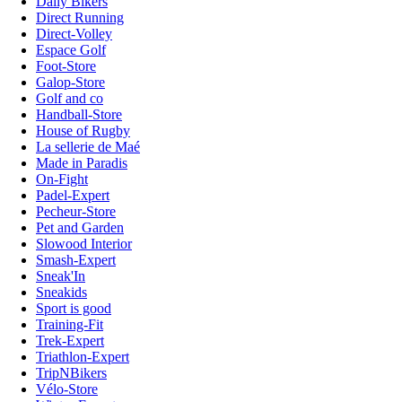
Daily Bikers
Direct Running
Direct-Volley
Espace Golf
Foot-Store
Galop-Store
Golf and co
Handball-Store
House of Rugby
La sellerie de Maé
Made in Paradis
On-Fight
Padel-Expert
Pecheur-Store
Pet and Garden
Slowood Interior
Smash-Expert
Sneak'In
Sneakids
Sport is good
Training-Fit
Trek-Expert
Triathlon-Expert
TripNBikers
Vélo-Store