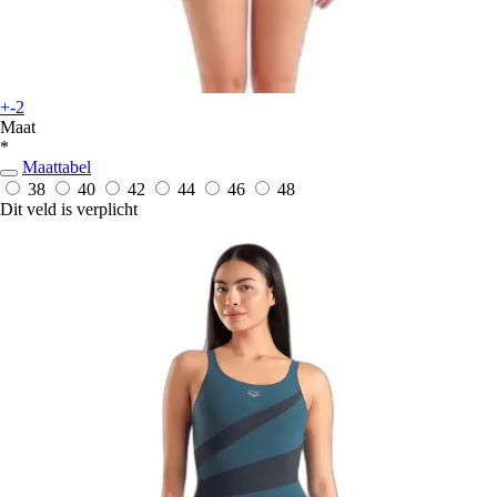
+-2
Maat
*
Maattabel
38
40
42
44
46
48
Dit veld is verplicht