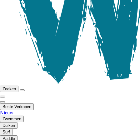
Zoeken
Beste Verkopen
Nieuw
Zwemmen
Duiken
Surf
Paddle