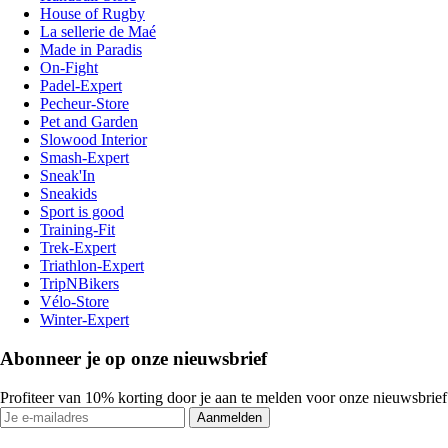
House of Rugby
La sellerie de Maé
Made in Paradis
On-Fight
Padel-Expert
Pecheur-Store
Pet and Garden
Slowood Interior
Smash-Expert
Sneak'In
Sneakids
Sport is good
Training-Fit
Trek-Expert
Triathlon-Expert
TripNBikers
Vélo-Store
Winter-Expert
Abonneer je op onze nieuwsbrief
Profiteer van 10% korting door je aan te melden voor onze nieuwsbrief
Aanmelden