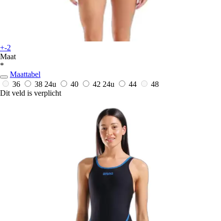
+-2
Maat
*
Maattabel
36
38
24u
40
42
24u
44
48
Dit veld is verplicht