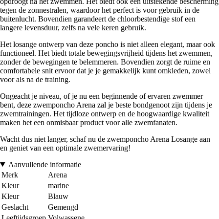
opdroogt na het zwemmen. Het biedt ook een uitstekende bescherming
tegen de zonnestralen, waardoor het perfect is voor gebruik in de
buitenlucht. Bovendien garandeert de chloorbestendige stof een
langere levensduur, zelfs na vele keren gebruik.
Het losange ontwerp van deze poncho is niet alleen elegant, maar ook
functioneel. Het biedt totale bewegingsvrijheid tijdens het zwemmen,
zonder de bewegingen te belemmeren. Bovendien zorgt de ruime en
comfortabele snit ervoor dat je je gemakkelijk kunt omkleden, zowel
voor als na de training.
Ongeacht je niveau, of je nu een beginnende of ervaren zwemmer
bent, deze zwemponcho Arena zal je beste bondgenoot zijn tijdens je
zwemtrainingen. Het tijdloze ontwerp en de hoogwaardige kwaliteit
maken het een onmisbaar product voor alle zwemfanaten.
Wacht dus niet langer, schaf nu de zwemponcho Arena Losange aan
en geniet van een optimale zwemervaring!
Aanvullende informatie
Merk
Arena
Kleur
marine
Kleur
Blauw
Geslacht
Gemengd
Leeftijdsgroep
Volwassene