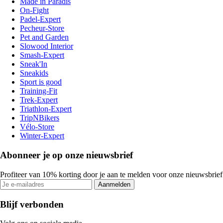
Made in Paradis
On-Fight
Padel-Expert
Pecheur-Store
Pet and Garden
Slowood Interior
Smash-Expert
Sneak'In
Sneakids
Sport is good
Training-Fit
Trek-Expert
Triathlon-Expert
TripNBikers
Vélo-Store
Winter-Expert
Abonneer je op onze nieuwsbrief
Profiteer van 10% korting door je aan te melden voor onze nieuwsbrief
Aanmelden
Blijf verbonden