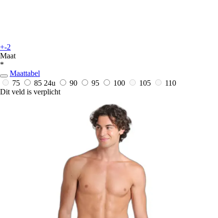
+-2
Maat
*
Maattabel
75
85
24u
90
95
100
105
110
Dit veld is verplicht