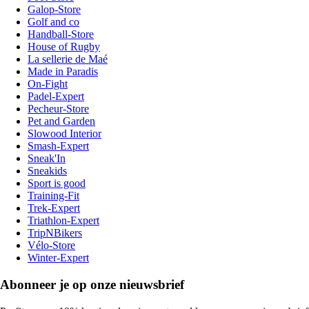
Galop-Store
Golf and co
Handball-Store
House of Rugby
La sellerie de Maé
Made in Paradis
On-Fight
Padel-Expert
Pecheur-Store
Pet and Garden
Slowood Interior
Smash-Expert
Sneak'In
Sneakids
Sport is good
Training-Fit
Trek-Expert
Triathlon-Expert
TripNBikers
Vélo-Store
Winter-Expert
Abonneer je op onze nieuwsbrief