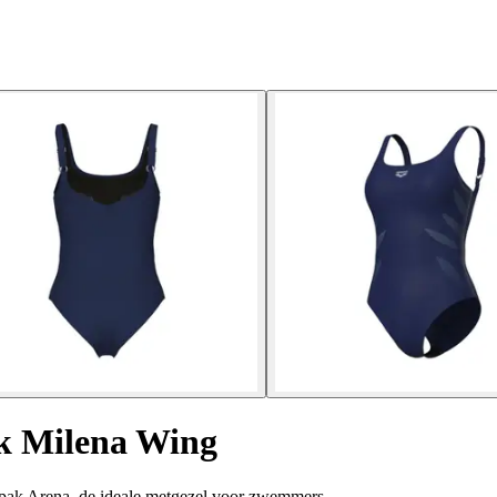
k Milena Wing
dpak Arena, de ideale metgezel voor zwemmers.