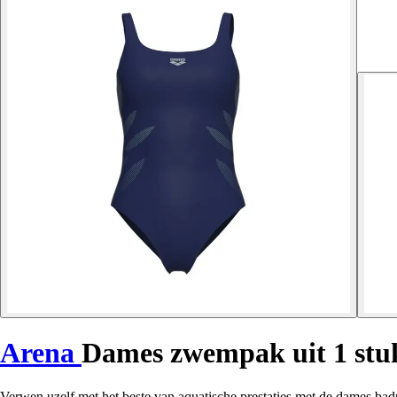
Arena
Dames zwempak uit 1 stu
Verwen uzelf met het beste van aquatische prestaties met de dames ba