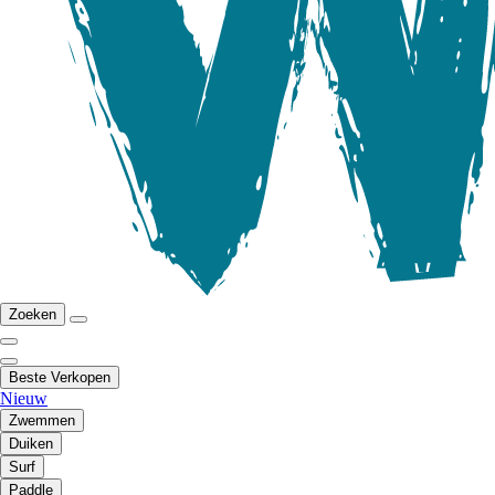
Zoeken
Beste Verkopen
Nieuw
Zwemmen
Duiken
Surf
Paddle