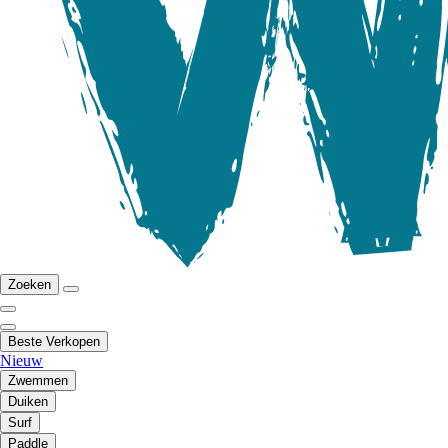
Zoeken
Beste Verkopen
Nieuw
Zwemmen
Duiken
Surf
Paddle