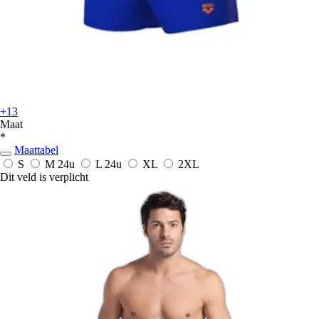
+13
Maat
*
Maattabel
S
M
24u
L
24u
XL
2XL
Dit veld is verplicht