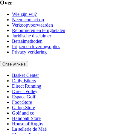
Over
Wie zijn wij?
Neem contact op
Verkoopvoorwaarden
Retourneren en terugbetalen
Juridische disclaimer
Betaalmethoden
Prijzen en leveringsopties
Privacy verklaring
Onze winkels
Basket-Center
Daily Bikers
Direct Running
Direct-Volley
Espace Golf
Foot-Store
Galop-Store
Golf and co
Handball-Store
House of Rugby
La sellerie de Maé