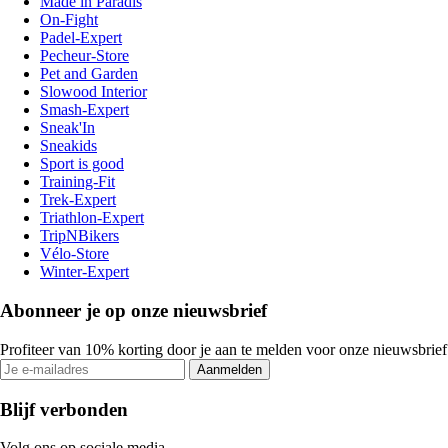
Made in Paradis
On-Fight
Padel-Expert
Pecheur-Store
Pet and Garden
Slowood Interior
Smash-Expert
Sneak'In
Sneakids
Sport is good
Training-Fit
Trek-Expert
Triathlon-Expert
TripNBikers
Vélo-Store
Winter-Expert
Abonneer je op onze nieuwsbrief
Profiteer van 10% korting door je aan te melden voor onze nieuwsbrief
Aanmelden
Blijf verbonden
Volg ons op sociale media