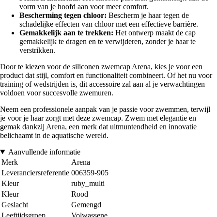
vorm van je hoofd aan voor meer comfort.
Bescherming tegen chloor:
Bescherm je haar tegen de
schadelijke effecten van chloor met een effectieve barrière.
Gemakkelijk aan te trekken:
Het ontwerp maakt de cap
gemakkelijk te dragen en te verwijderen, zonder je haar te
verstrikken.
Door te kiezen voor de siliconen zwemcap Arena, kies je voor een
product dat stijl, comfort en functionaliteit combineert. Of het nu voor
training of wedstrijden is, dit accessoire zal aan al je verwachtingen
voldoen voor succesvolle zwemuren.
Neem een professionele aanpak van je passie voor zwemmen, terwijl
je voor je haar zorgt met deze zwemcap. Zwem met elegantie en
gemak dankzij Arena, een merk dat uitmuntendheid en innovatie
belichaamt in de aquatische wereld.
Aanvullende informatie
Merk
Arena
Leveranciersreferentie
006359-905
Kleur
ruby_multi
Kleur
Rood
Geslacht
Gemengd
Leeftijdsgroep
Volwassene