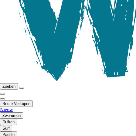
Zoeken
Beste Verkopen
Nieuw
Zwemmen
Duiken
Surf
Paddle