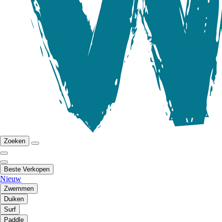
Zoeken
Beste Verkopen
Nieuw
Zwemmen
Duiken
Surf
Paddle