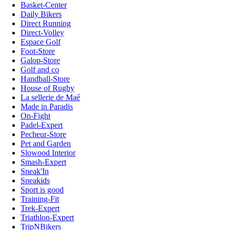
Basket-Center
Daily Bikers
Direct Running
Direct-Volley
Espace Golf
Foot-Store
Galop-Store
Golf and co
Handball-Store
House of Rugby
La sellerie de Maé
Made in Paradis
On-Fight
Padel-Expert
Pecheur-Store
Pet and Garden
Slowood Interior
Smash-Expert
Sneak'In
Sneakids
Sport is good
Training-Fit
Trek-Expert
Triathlon-Expert
TripNBikers