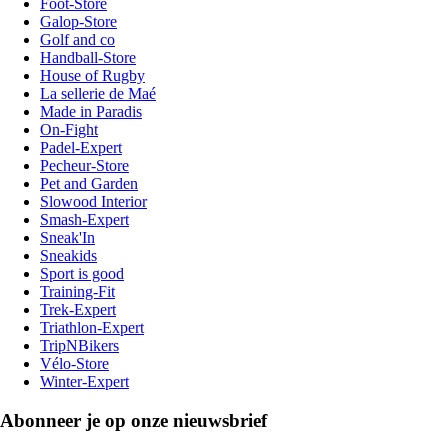
Foot-Store
Galop-Store
Golf and co
Handball-Store
House of Rugby
La sellerie de Maé
Made in Paradis
On-Fight
Padel-Expert
Pecheur-Store
Pet and Garden
Slowood Interior
Smash-Expert
Sneak'In
Sneakids
Sport is good
Training-Fit
Trek-Expert
Triathlon-Expert
TripNBikers
Vélo-Store
Winter-Expert
Abonneer je op onze nieuwsbrief