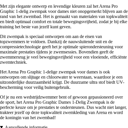
Met zijn elegante ontwerp en levendige kleuren zal het Arena Pro
Graphic 1-delig zwempak voor dames niet onopgemerkt blijven aan de
rand van het zwembad. Het is gemaakt van materialen van topkwaliteit
en biedt optimaal comfort en totale bewegingsvrijheid, zodat je bij elke
training het beste van jezelf kunt geven.
Dit zwempak is speciaal ontworpen om aan de eisen van
topzwemmers te voldoen. Dankzij de nauwsluitende snit en de
compressietechnologie geeft het je optimale spierondersteuning voor
maximale prestaties tijdens je zwemsessies. Bovendien geeft de
zwemmersrug je veel bewegingsvrijheid voor een vloeiende, efficiënte
zwemtechniek.
Het Arena Pro Graphic 1-delige zwempak voor dames is ook
ontworpen om slijtage en chloorwater te weerstaan, waardoor je een
uitzonderlijke duurzaamheid krijgt. De duurzame ultra stof biedt UV-
bescherming voor veilig buitengebruik.
Of je nu een wedstrijdzwemmer bent of gewoon gepassioneerd over
de sport, het Arena Pro Graphic Dames 1-Delig Zwempak is de
perfecte keuze om je prestaties te ondersteunen. Dus wacht niet langer,
trakteer jezelf op deze topkwaliteit zwemkleding van Arena en word
de koningin van het zwembad!
Aanvullende informatie