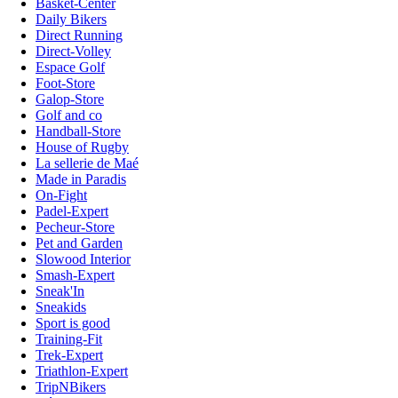
Basket-Center
Daily Bikers
Direct Running
Direct-Volley
Espace Golf
Foot-Store
Galop-Store
Golf and co
Handball-Store
House of Rugby
La sellerie de Maé
Made in Paradis
On-Fight
Padel-Expert
Pecheur-Store
Pet and Garden
Slowood Interior
Smash-Expert
Sneak'In
Sneakids
Sport is good
Training-Fit
Trek-Expert
Triathlon-Expert
TripNBikers