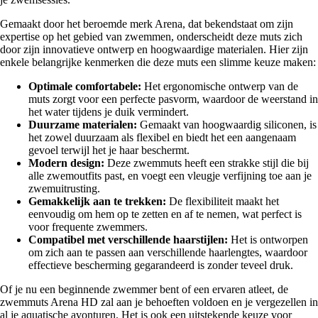
Gemaakt door het beroemde merk Arena, dat bekendstaat om zijn
expertise op het gebied van zwemmen, onderscheidt deze muts zich
door zijn innovatieve ontwerp en hoogwaardige materialen. Hier zijn
enkele belangrijke kenmerken die deze muts een slimme keuze maken:
Optimale comfortabele:
Het ergonomische ontwerp van de
muts zorgt voor een perfecte pasvorm, waardoor de weerstand in
het water tijdens je duik vermindert.
Duurzame materialen:
Gemaakt van hoogwaardig siliconen, is
het zowel duurzaam als flexibel en biedt het een aangenaam
gevoel terwijl het je haar beschermt.
Modern design:
Deze zwemmuts heeft een strakke stijl die bij
alle zwemoutfits past, en voegt een vleugje verfijning toe aan je
zwemuitrusting.
Gemakkelijk aan te trekken:
De flexibiliteit maakt het
eenvoudig om hem op te zetten en af te nemen, wat perfect is
voor frequente zwemmers.
Compatibel met verschillende haarstijlen:
Het is ontworpen
om zich aan te passen aan verschillende haarlengtes, waardoor
effectieve bescherming gegarandeerd is zonder teveel druk.
Of je nu een beginnende zwemmer bent of een ervaren atleet, de
zwemmuts Arena HD zal aan je behoeften voldoen en je vergezellen in
al je aquatische avonturen. Het is ook een uitstekende keuze voor