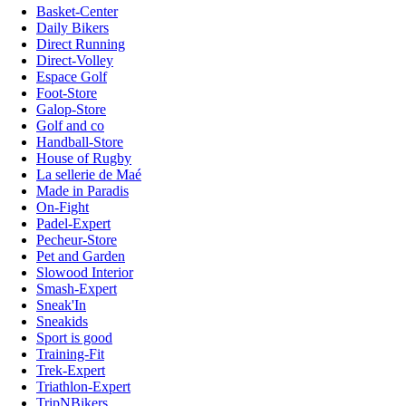
Basket-Center
Daily Bikers
Direct Running
Direct-Volley
Espace Golf
Foot-Store
Galop-Store
Golf and co
Handball-Store
House of Rugby
La sellerie de Maé
Made in Paradis
On-Fight
Padel-Expert
Pecheur-Store
Pet and Garden
Slowood Interior
Smash-Expert
Sneak'In
Sneakids
Sport is good
Training-Fit
Trek-Expert
Triathlon-Expert
TripNBikers